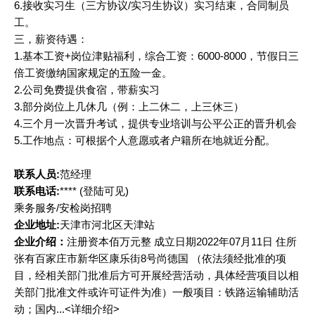
6.接收实习生（三方协议/实习生协议）实习结束，合同制员
工。
三，薪资待遇：
1.基本工资+岗位津贴福利，综合工资：6000-8000，节假日三
倍工资缴纳国家规定的五险一金。
2.公司免费提供食宿，带薪实习
3.部分岗位上几休几（例：上二休二，上三休三）
4.三个月一次晋升考试，提供专业培训与公平公正的晋升机会
5.工作地点：可根据个人意愿或者户籍所在地就近分配。
联系人员:
范经理
联系电话:
****
(登陆可见)
乘务服务/安检岗招聘
企业地址:
天津市河北区天津站
企业介绍：
注册资本佰万元整 成立日期2022年07月11日 住所
张有百家庄市新华区康乐街8号尚德国 （依法须经批准的项
目，经相关部门批准后方可开展经营活动，具体经营项目以相
关部门批准文件或许可证件为准）一般项目：铁路运输辅助活
动；国内...<详细介绍>