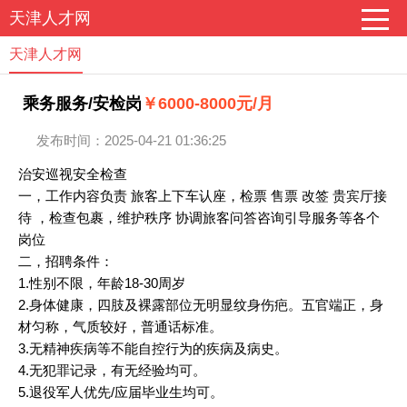
天津人才网
天津人才网
乘务服务/安检岗
￥6000-8000元/月
发布时间：2025-04-21 01:36:25
治安巡视安全检查
一，工作内容负责 旅客上下车认座，检票 售票 改签 贵宾厅接
待 ，检查包裹，维护秩序 协调旅客问答咨询引导服务等各个
岗位
二，招聘条件：
1.性别不限，年龄18-30周岁
2.身体健康，四肢及裸露部位无明显纹身伤疤。五官端正，身
材匀称，气质较好，普通话标准。
3.无精神疾病等不能自控行为的疾病及病史。
4.无犯罪记录，有无经验均可。
5.退役军人优先/应届毕业生均可。