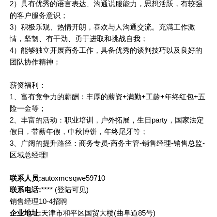
2）具有优秀的语言表达、沟通说服能力，思想活跃，有较强
的客户服务意识；
3）积极乐观、热情开朗，喜欢与人沟通交流。充满工作激
情，坚韧、有干劲、勇于进取和挑战自我；
4）能够独立开展商务工作，具备优秀的谈判技巧以及良好的
团队协作精神；
薪资福利：
1、富有竞争力的薪酬：丰厚的薪资+满勤+工龄+年终红包+五
险一金等；
2、丰富的活动：职业培训，户外拓展，生日party，国家法定
假日，带薪年假，中秋博饼，年终尾牙等；
3、广阔的提升路径：商务专员-商务主管-销售经理-销售总监-
区域总经理!
联系人员:
autoxmcsqwe59710
联系电话:
****
(登陆可见)
销售经理10-4招聘
企业地址:
天津市和平区国贸大楼(曲阜道85号)